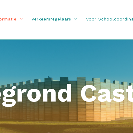
ormatie
Verkeersregelaars
Voor Schoolcoördin
egrond Cas