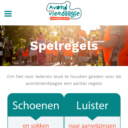
Ga
naar
de
Spelregels
inhoud
Om het voor iederen leuk te houden gelden voor de
avondvierdaagse een aantal regels: